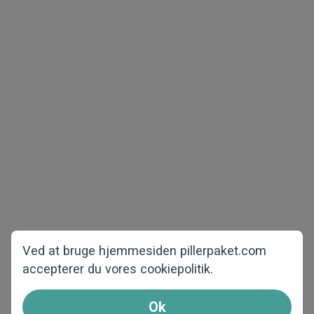
Ophavsret © 2026 pillerpaket.com
Alle rettigheder forbeholdes
Potensmidler
Vægttabspiller
Andre
Produkter til kvinder
Startsiden
Om os
Ofte stillede spørgsmål
Ved at bruge hjemmesiden pillerpaket.com
accepterer du vores cookiepolitik.
Kontakt os
Hvordan bestiller jeg
Ok