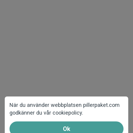
Upphovsrätt © 2026 pillerpaket.com
Alla rättigheter förbehållna
Potensmedel
Viktminskningstabletter
Övriga
För kvinnor
Hemsida
Om oss
Frågor och Svar
När du använder webbplatsen pillerpaket.com
godkänner du vår cookiepolicy.
Kontakta oss
Så här beställer du
Ok